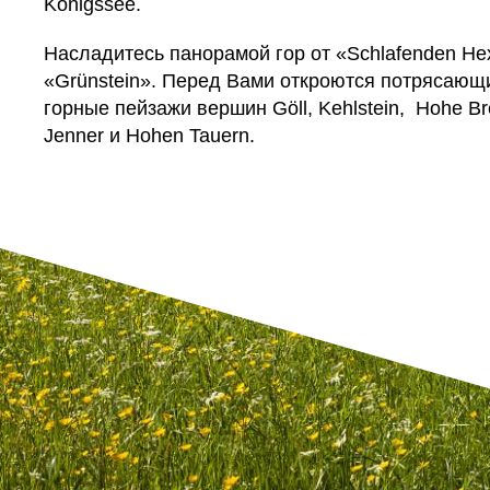
Königssee.
Насладитесь панорамой гор от «Schlafenden He
«Grünstein». Перед Вами откроются потрясающ
горные пейзажи вершин Göll, Kehlstein, Hohe Bre
Jenner и Hohen Tauern.