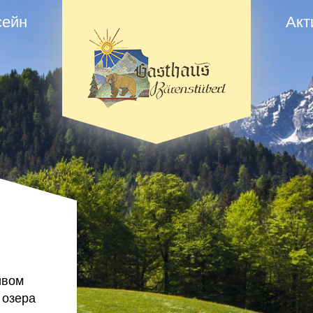
сейн
Акт
ивом
 озера