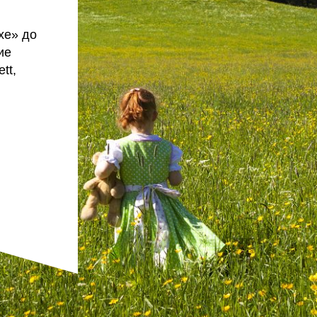
xe» до
ие
tt,