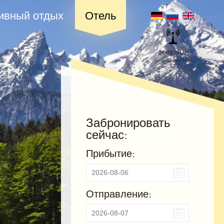
ивный отдых
Отель
GRATIS W-LAN
im gesamten hotel
Забронировать
сейчас:
Прибытие:
Отправление: